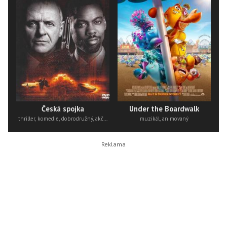
Česká spojka
Under the Boardwalk
thriller, komedie, dobrodružný, akční
muzikál, animovaný