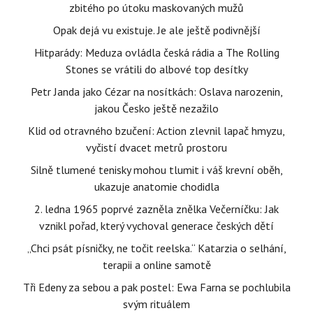
zbitého po útoku maskovaných mužů
Opak dejá vu existuje. Je ale ještě podivnější
Hitparády: Meduza ovládla česká rádia a The Rolling
Stones se vrátili do albové top desítky
Petr Janda jako Cézar na nosítkách: Oslava narozenin,
jakou Česko ještě nezažilo
Klid od otravného bzučení: Action zlevnil lapač hmyzu,
vyčistí dvacet metrů prostoru
Silně tlumené tenisky mohou tlumit i váš krevní oběh,
ukazuje anatomie chodidla
2. ledna 1965 poprvé zazněla znělka Večerníčku: Jak
vznikl pořad, který vychoval generace českých dětí
„Chci psát písničky, ne točit reelska.“ Katarzia o selhání,
terapii a online samotě
Tři Edeny za sebou a pak postel: Ewa Farna se pochlubila
svým rituálem