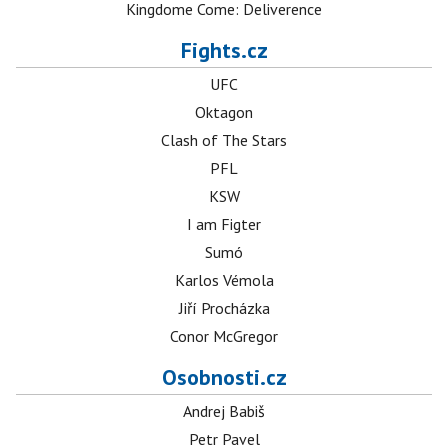
Kingdome Come: Deliverence
Fights.cz
UFC
Oktagon
Clash of The Stars
PFL
KSW
I am Figter
Sumó
Karlos Vémola
Jiří Procházka
Conor McGregor
Osobnosti.cz
Andrej Babiš
Petr Pavel