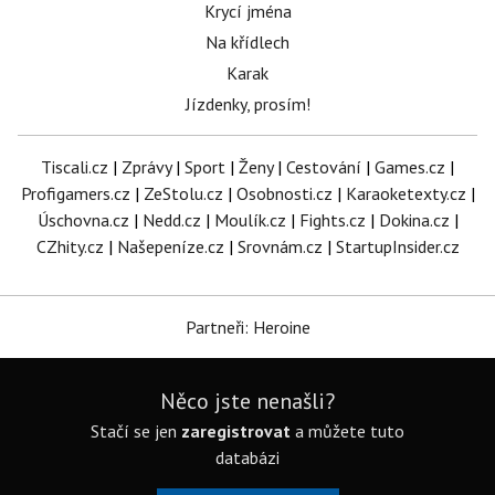
Krycí jména
Na křídlech
Karak
Jízdenky, prosím!
Tiscali.cz
|
Zprávy
|
Sport
|
Ženy
|
Cestování
|
Games.cz
|
Profigamers.cz
|
ZeStolu.cz
|
Osobnosti.cz
|
Karaoketexty.cz
|
Úschovna.cz
|
Nedd.cz
|
Moulík.cz
|
Fights.cz
|
Dokina.cz
|
CZhity.cz
|
Našepeníze.cz
|
Srovnám.cz
|
StartupInsider.cz
Partneři: Heroine
Něco jste nenašli?
Stačí se jen
zaregistrovat
a můžete tuto
databázi