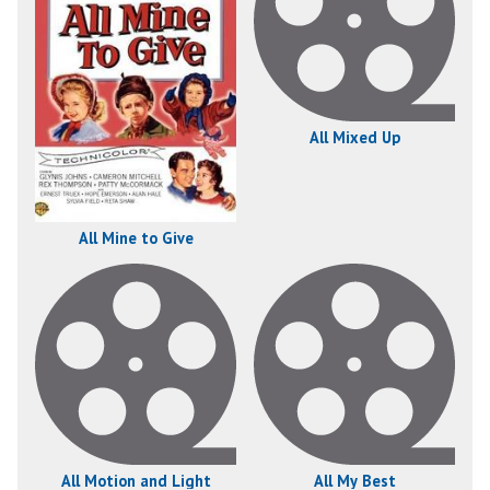
All Mixed Up
All Mine to Give
All Motion and Light
All My Best