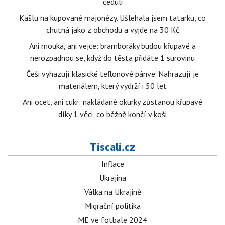
ceduli
Kašlu na kupované majonézy. Ušlehala jsem tatarku, co
chutná jako z obchodu a vyjde na 30 Kč
Ani mouka, ani vejce: bramboráky budou křupavé a
nerozpadnou se, když do těsta přidáte 1 surovinu
Češi vyhazují klasické teflonové pánve. Nahrazují je
materiálem, který vydrží i 50 let
Ani ocet, ani cukr: nakládané okurky zůstanou křupavé
díky 1 věci, co běžně končí v koši
Tiscali.cz
Inflace
Ukrajina
Válka na Ukrajině
Migrační politika
ME ve fotbale 2024