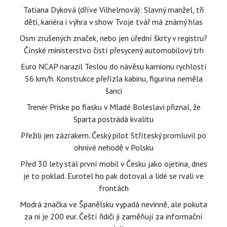
Tatiana Dyková (dříve Vilhelmová): Slavný manžel, tři
děti, kariéra i výhra v show Tvoje tvář má známý hlas
Osm zrušených značek, nebo jen úřední škrty v registru?
Čínské ministerstvo čistí přesycený automobilový trh
Euro NCAP narazil Teslou do návěsu kamionu rychlostí
56 km/h. Konstrukce přeřízla kabinu, figurína neměla
šanci
Trenér Priske po fiasku v Mladé Boleslavi přiznal, že
Sparta postrádá kvalitu
Přežili jen zázrakem. Český pilot Stříteský promluvil po
ohnivé nehodě v Polsku
Před 30 lety stál první mobil v Česku jako ojetina, dnes
je to poklad. Eurotel ho pak dotoval a lidé se rvali ve
frontách
Modrá značka ve Španělsku vypadá nevinně, ale pokuta
za ni je 200 eur. Čeští řidiči ji zaměňují za informační