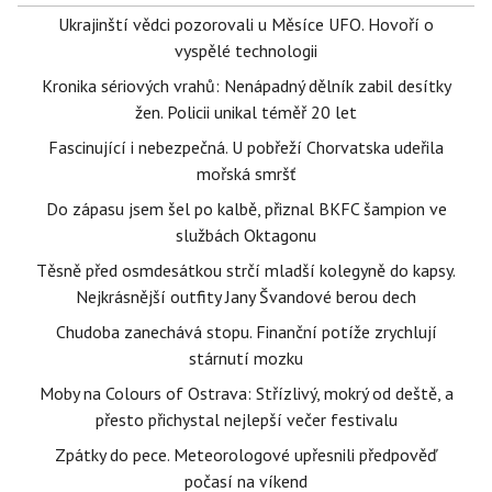
Ukrajinští vědci pozorovali u Měsíce UFO. Hovoří o
vyspělé technologii
Kronika sériových vrahů: Nenápadný dělník zabil desítky
žen. Policii unikal téměř 20 let
Fascinující i nebezpečná. U pobřeží Chorvatska udeřila
mořská smršť
Do zápasu jsem šel po kalbě, přiznal BKFC šampion ve
službách Oktagonu
Těsně před osmdesátkou strčí mladší kolegyně do kapsy.
Nejkrásnější outfity Jany Švandové berou dech
Chudoba zanechává stopu. Finanční potíže zrychlují
stárnutí mozku
Moby na Colours of Ostrava: Střízlivý, mokrý od deště, a
přesto přichystal nejlepší večer festivalu
Zpátky do pece. Meteorologové upřesnili předpověď
počasí na víkend