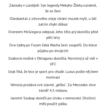
Zásnuby v Londýně: Syn legendy Mekyho Žbirky oznámil,
že se žení
Oleokantal z olivového oleje chrání mozek myší, u lidí
zatím chybí důkaz
Overeem McGregora odepsal. Jeho tělo prý skončilo před
pěti lety
Dva týdny po Furym čeká Wacha šest soupeřů. Do klece
půjdou po dvojicích
Szabová možná v Oktagonu skončila. Novotný ji už vidí v
UFC
Usyk říká, že box je sport pro chudé. Luxus podle něj bere
motivaci
Vémola prodává své slavné „géčko“. Za Mercedes chce
téměř 4,5 milionu
Jaromír Soukup skončil po útoku v nemocnici. Útočníci
měli použít pálku