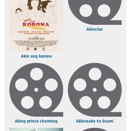
Akincilar
Akin ang korona
Aking prince charming
Akînosuke to ôsumi