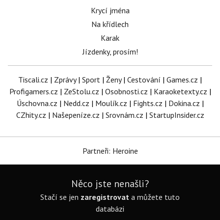
Krycí jména
Na křídlech
Karak
Jízdenky, prosím!
Tiscali.cz
|
Zprávy
|
Sport
|
Ženy
|
Cestování
|
Games.cz
|
Profigamers.cz
|
ZeStolu.cz
|
Osobnosti.cz
|
Karaoketexty.cz
|
Úschovna.cz
|
Nedd.cz
|
Moulík.cz
|
Fights.cz
|
Dokina.cz
|
CZhity.cz
|
Našepeníze.cz
|
Srovnám.cz
|
StartupInsider.cz
Partneři: Heroine
Něco jste nenašli?
Stačí se jen
zaregistrovat
a můžete tuto
databázi