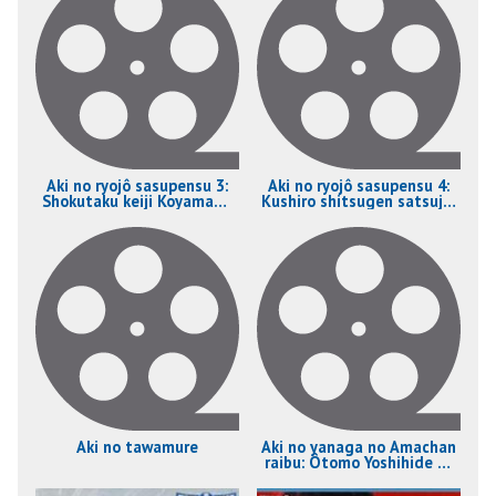
Aki no ryojô sasupensu 3:
Aki no ryojô sasupensu 4:
Shokutaku keiji Koyamada
Kushiro shitsugen satsujin
Shô'hei tabiji no hate
jiken
Aki no tawamure
Aki no yanaga no Amachan
raibu: Ôtomo Yoshihide to
nakama tachi dai ongaku
kai