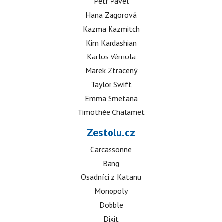
Petr Pavel
Hana Zagorová
Kazma Kazmitch
Kim Kardashian
Karlos Vémola
Marek Ztracený
Taylor Swift
Emma Smetana
Timothée Chalamet
Zestolu.cz
Carcassonne
Bang
Osadníci z Katanu
Monopoly
Dobble
Dixit