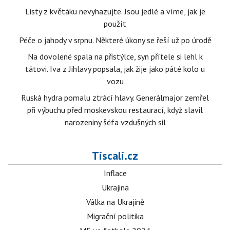
Listy z květáku nevyhazujte. Jsou jedlé a víme, jak je
použít
Péče o jahody v srpnu. Některé úkony se řeší už po úrodě
Na dovolené spala na přistýlce, syn přítele si lehl k
tátovi. Iva z Jihlavy popsala, jak žije jako páté kolo u
vozu
Ruská hydra pomalu ztrácí hlavy. Generálmajor zemřel
při výbuchu před moskevskou restaurací, když slavil
narozeniny šéfa vzdušných sil
Tiscali.cz
Inflace
Ukrajina
Válka na Ukrajině
Migrační politika