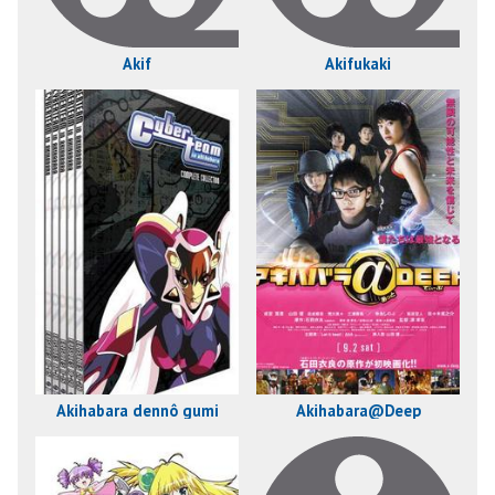
Akif
Akifukaki
Akihabara dennô gumi
Akihabara@Deep