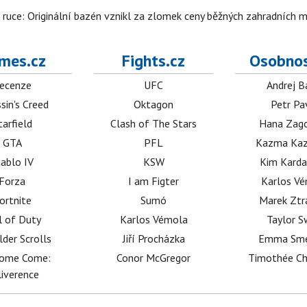
é ruce: Originální bazén vznikl za zlomek ceny běžných zahradních 
mes.cz
Fights.cz
Osobnos
ecenze
UFC
Andrej B
sin's Creed
Oktagon
Petr Pa
tarfield
Clash of The Stars
Hana Zag
GTA
PFL
Kazma Kaz
iablo IV
KSW
Kim Karda
Forza
I am Figter
Karlos V
ortnite
Sumó
Marek Ztr
l of Duty
Karlos Vémola
Taylor S
lder Scrolls
Jiří Procházka
Emma Sm
dome Come:
Conor McGregor
Timothée C
iverence