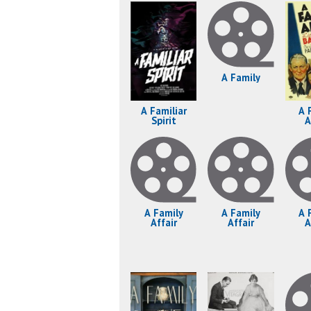
A Family
A Familiar
A 
Spirit
A
A Family
A Family
A 
Affair
Affair
A