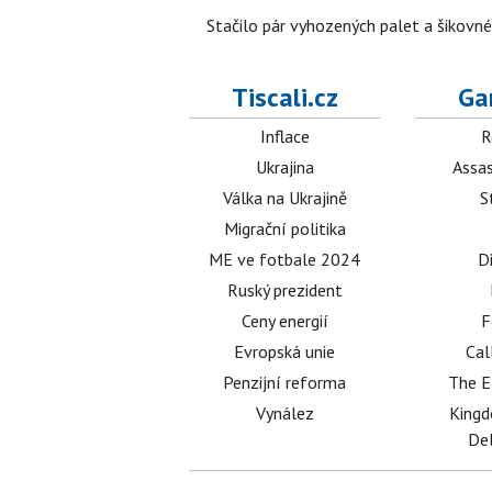
Stačilo pár vyhozených palet a šikovn
Tiscali.cz
Ga
Inflace
R
Ukrajina
Assas
Válka na Ukrajině
S
Migrační politika
ME ve fotbale 2024
D
Ruský prezident
Ceny energií
F
Evropská unie
Cal
Penzijní reforma
The E
Vynález
King
Del