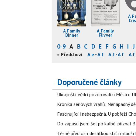
A F
Cri
Go
A Family
A Family
S
Dinner
Flivver
0-9
A
B
C
D
E
F
G
H
I
J
A d - A d
A d - A d
A d - A d
« Předchozí
A d - A e
A e - A f
A f - A f
A f 
Doporučené články
Ukrajinští vědci pozorovali u Měsíce U
Kronika sériových vrahů: Nenápadný děln
Fascinující i nebezpečná. U pobřeží Ch
Do zápasu jsem šel po kalbě, přiznal
Těsně před osmdesátkou strčí mladší k