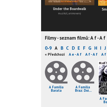
Under the Boardwalk
Smr
muzikál, animovaný
Filmy - seznam filmů: A f - A f
0-9
A
B
C
D
E
F
G
H
I
J
A d - A d
A d - A d
A d - A d
« Předchozí
A d - A e
A e - A f
A f - A f
A f 
A Família
A Família
Barata
Braz: Dois
Tempos
A Fa
Ba