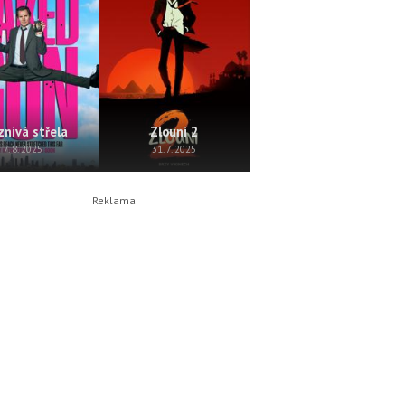
znivá střela
Zlouni 2
Perla
7. 8. 2025
31. 7. 2025
24. 7. 2025