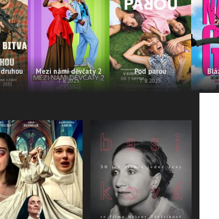
 druhou
Mezi námi děvčaty 2
Pod parou
Blá
7. 8. 2025
7. 8. 2025