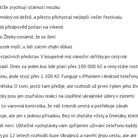
íže zrychlují stárnutí mozku
mokrý od deště, a přesto přichystal nejlepší večer festivalu
ili předpověď počasí na víkend
 Žbirky oznámil, že se žení
ozek myší, u lidí zatím chybí důkaz
vlastních představ. V koupelně má vánoční skřítky po celý rok
pádí. Dnes za jeden kus lidé platí přes 100 000 Kč a ceny stále ros
u, jinde stojí přes 1 200 Kč. Funguje s iPhonem i Android telefon
lska. O tom, jestli tam přežije, ale rozhodl už první týden jeho ži
ky jsou jen zoufalou reakcí na úspěšné ukrajinské údery v zázemí
e to varovná kontrolka, že váš trávník umírá a potřebuje zásah
e, ale jen s jednou přísadou. Bez ní chytáte včely a čmeláky, kter
lidí neví. Užitečné vychytávky vám zpříjemní užívání telefonu každý
po 12 letech rozhodil iluze Ukrajinců a navrhl jinou cestu, ale ani