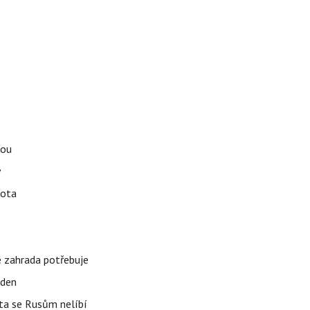
tou
y
vota
é zahrada potřebuje
 den
 ta se Rusům nelíbí