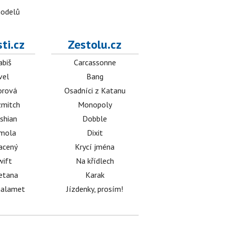
modelů
ti.cz
Zestolu.cz
abiš
Carcassonne
vel
Bang
orová
Osadníci z Katanu
mitch
Monopoly
shian
Dobble
émola
Dixit
acený
Krycí jména
wift
Na křídlech
etana
Karak
halamet
Jízdenky, prosím!