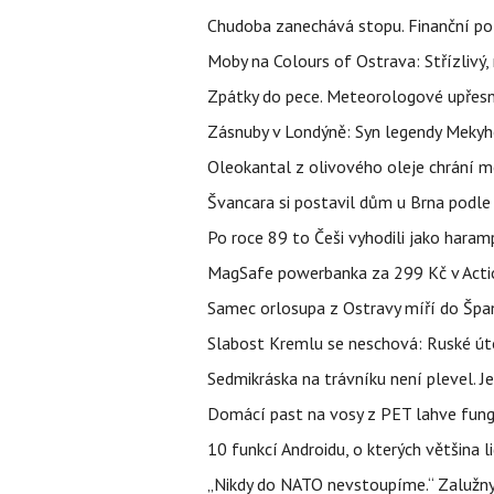
Chudoba zanechává stopu. Finanční pot
Moby na Colours of Ostrava: Střízlivý, 
Zpátky do pece. Meteorologové upřesn
Zásnuby v Londýně: Syn legendy Mekyho
Oleokantal z olivového oleje chrání m
Švancara si postavil dům u Brna podle 
Po roce 89 to Češi vyhodili jako haram
MagSafe powerbanka za 299 Kč v Action
Samec orlosupa z Ostravy míří do Španě
Slabost Kremlu se neschová: Ruské úto
Sedmikráska na trávníku není plevel. J
Domácí past na vosy z PET lahve funguj
10 funkcí Androidu, o kterých většina 
„Nikdy do NATO nevstoupíme.“ Zalužnyj 