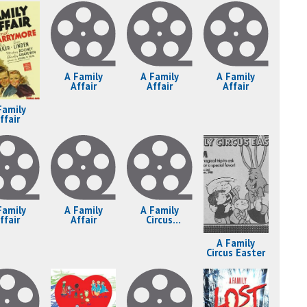
A Family
A Family
A Family
Affair
Affair
Affair
Family
ffair
Family
A Family
A Family
ffair
Affair
Circus
Christmas
A Family
Circus Easter