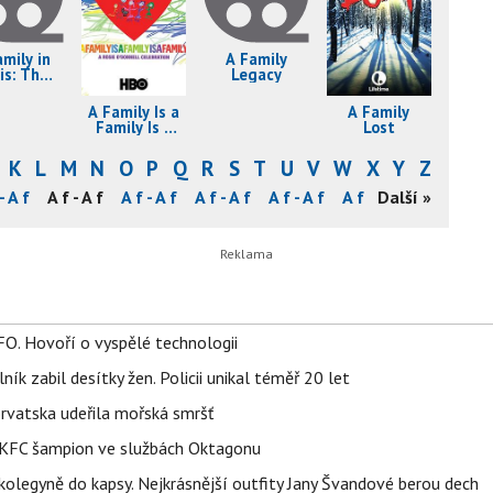
amily in
A Family
sis: The
Legacy
Elian
nzales
A Family Is a
A Family
tory
Family Is a
Lost
Family: A
Rosie
K
L
M
N
O
P
Q
R
S
T
U
V
W
X
Y
Z
O'Donnell
Celebration
- A f
A f - A f
A f - A f
A f - A f
A f - A f
A f - A f
Další »
A f - A f
FO. Hovoří o vyspělé technologii
ík zabil desítky žen. Policii unikal téměř 20 let
orvatska udeřila mořská smršť
 BKFC šampion ve službách Oktagonu
olegyně do kapsy. Nejkrásnější outfity Jany Švandové berou dech