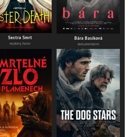
thri
Sestra Smrt
Bára Basiková
mystery, horor
dokumentární