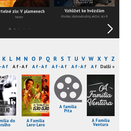
Vzhlížet ke hvězdám
telné zlo: V plamenech
thriller, dobrodružný, akční, sci-fi
horor
K
L
M
N
O
P
Q
R
S
T
U
V
W
X
Y
Z
- A f
A f - A f
A f - A f
A f - A f
A f - A f
A f - A f
Další »
A f - A f
A familia
Pita
A Família
mília do
A Família
Ventura
rulho
Lero-Lero