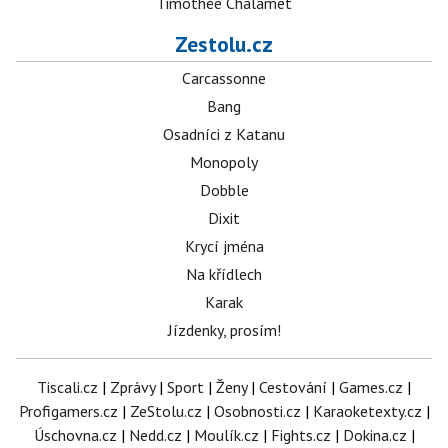
Timothée Chalamet
Zestolu.cz
Carcassonne
Bang
Osadníci z Katanu
Monopoly
Dobble
Dixit
Krycí jména
Na křídlech
Karak
Jízdenky, prosím!
Tiscali.cz
|
Zprávy
|
Sport
|
Ženy
|
Cestování
|
Games.cz
|
Profigamers.cz
|
ZeStolu.cz
|
Osobnosti.cz
|
Karaoketexty.cz
|
Úschovna.cz
|
Nedd.cz
|
Moulík.cz
|
Fights.cz
|
Dokina.cz
|