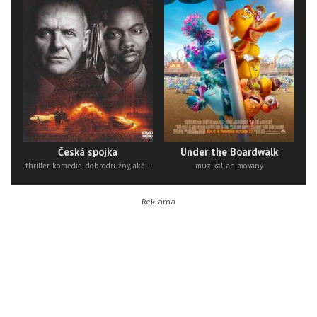
Česká spojka
Under the Boardwalk
thriller, komedie, dobrodružný, akční
muzikál, animovaný