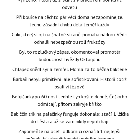
odvetu
Při bouřce na těchto pár věcí doma nezapomínejte.
Jednu zásadní chybu dělá téměř každý
Cukr, který stojí na špatné straně, pomáhá nádoru. Vědci
odhalili nebezpečnou roli fruktózy
Byl to rozlučkový zápas, okomentoval promotér
budoucnost hvězdy Oktagonu
Chlapec snědl sýr a zemřel. Mohla za to běžná bakterie
Barbaři nebyli primitivní, ale sofistikovaní. Historii totiž
psali vítězové
Belgičanky po 60 nosí tenhle typ košile denně, Češky ho
odmítají, přitom zakryje bříško
Babiččin trik na palačinky funguje dokonale: stačí 1 lžička
do těsta a už se vám nikdy nepotrhají
Zapomeňte na ocet: odborníci označili 1 nejlepší
způsob, jak zbavit konvici vodního kamene