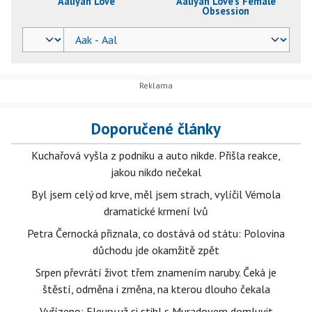
Aaliyah Love
Aaliyah Love's Female
Obsession
Doporučené články
Kuchařová vyšla z podniku a auto nikde. Přišla reakce,
jakou nikdo nečekal
Byl jsem celý od krve, měl jsem strach, vylíčil Vémola
dramatické krmení lvů
Petra Černocká přiznala, co dostává od státu: Polovina
důchodu jde okamžitě zpět
Srpen převrátí život třem znamením naruby. Čeká je
štěstí, odměna i změna, na kterou dlouho čekala
Vyřízeno: Fleury už si stihl s Muradovem domluvit