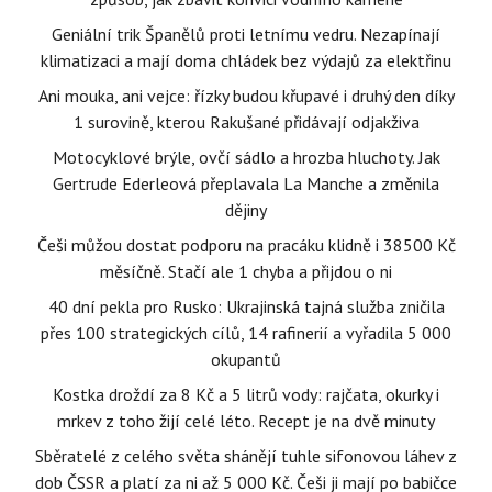
Geniální trik Španělů proti letnímu vedru. Nezapínají
klimatizaci a mají doma chládek bez výdajů za elektřinu
Ani mouka, ani vejce: řízky budou křupavé i druhý den díky
1 surovině, kterou Rakušané přidávají odjakživa
Motocyklové brýle, ovčí sádlo a hrozba hluchoty. Jak
Gertrude Ederleová přeplavala La Manche a změnila
dějiny
Češi můžou dostat podporu na pracáku klidně i 38500 Kč
měsíčně. Stačí ale 1 chyba a přijdou o ni
40 dní pekla pro Rusko: Ukrajinská tajná služba zničila
přes 100 strategických cílů, 14 rafinerií a vyřadila 5 000
okupantů
Kostka droždí za 8 Kč a 5 litrů vody: rajčata, okurky i
mrkev z toho žijí celé léto. Recept je na dvě minuty
Sběratelé z celého světa shánějí tuhle sifonovou láhev z
dob ČSSR a platí za ni až 5 000 Kč. Češi ji mají po babičce